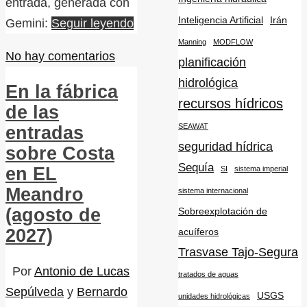
entrada, generada con
Inteligencia Artificial
Irán
Gemini:
Seguir leyendo
Manning
MODFLOW
No hay comentarios
planificación
hidrológica
En la fábrica
recursos hídricos
de las
SEAWAT
entradas
seguridad hídrica
sobre Costa
Sequía
en EL
SI
sistema imperial
Meandro
sistema internacional
(agosto de
Sobreexplotación de
2027)
acuíferos
Trasvase Tajo-Segura
Por
Antonio de Lucas
tratados de aguas
Sepúlveda
y
Bernardo
USGS
unidades hidrológicas