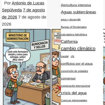
Por
Antonio de Lucas
Agricultura intensiva
Sepúlveda
7 de agosto
Aguas subterráneas
de 2026
7 de agosto de
agua y desarrollo
2026
Bureau of Reclamation
calculadora hidrológica
California
cambio climático
caudal
cfs
conflictos por el agua
conversión de unidades
conversor
cooperación internacional
crisis del agua
Cuencas interestatales