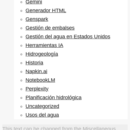
Gemini
Generador HTML
Genspark
Gestión de embalses
Gestión del agua en Estados Unidos
Herramientas IA
Hidrogeología
Historia
Napkin.ai
NotebookLM
Perplexity
Planificación hidrológica
Uncategorized
Usos del agua
This text can be changed from the Miscellaneous