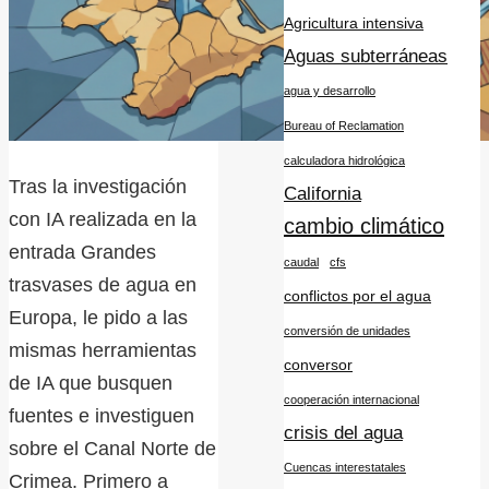
Agricultura intensiva
Aguas subterráneas
agua y desarrollo
Bureau of Reclamation
calculadora hidrológica
Tras la investigación
California
con IA realizada en la
cambio climático
entrada Grandes
caudal
cfs
trasvases de agua en
conflictos por el agua
Europa, le pido a las
conversión de unidades
mismas herramientas
conversor
de IA que busquen
cooperación internacional
fuentes e investiguen
crisis del agua
sobre el Canal Norte de
Cuencas interestatales
Crimea. Primero a