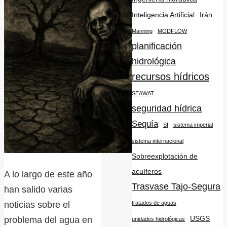
Inteligencia Artificial
Irán
Manning
MODFLOW
planificación
hidrológica
recursos hídricos
SEAWAT
seguridad hídrica
Sequía
SI
sistema imperial
sistema internacional
Sobreexplotación de
acuíferos
A lo largo de este año
Trasvase Tajo-Segura
han salido varias
tratados de aguas
noticias sobre el
USGS
problema del agua en
unidades hidrológicas