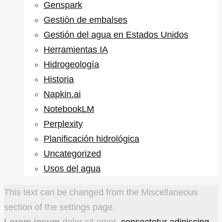
Genspark
Gestión de embalses
Gestión del agua en Estados Unidos
Herramientas IA
Hidrogeología
Historia
Napkin.ai
NotebookLM
Perplexity
Planificación hidrológica
Uncategorized
Usos del agua
This text can be changed from the Miscellaneous
section of the settings page.