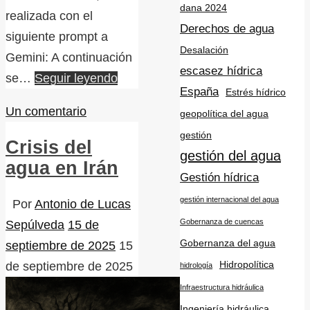
dana 2024
realizada con el
Derechos de agua
siguiente prompt a
Desalación
Gemini: A continuación
escasez hídrica
se…
Seguir leyendo
España
Estrés hídrico
Un comentario
geopolítica del agua
gestión
Crisis del
gestión del agua
agua en Irán
Gestión hídrica
gestión internacional del agua
Por
Antonio de Lucas
Gobernanza de cuencas
Sepúlveda
15 de
Gobernanza del agua
septiembre de 2025
15
Hidropolítica
de septiembre de 2025
hidrología
Infraestructura hidráulica
Ingeniería hidráulica