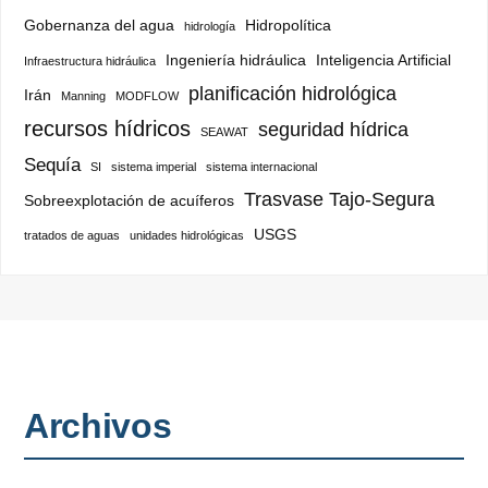
Gobernanza del agua
Hidropolítica
hidrología
Ingeniería hidráulica
Inteligencia Artificial
Infraestructura hidráulica
planificación hidrológica
Irán
Manning
MODFLOW
recursos hídricos
seguridad hídrica
SEAWAT
Sequía
SI
sistema imperial
sistema internacional
Trasvase Tajo-Segura
Sobreexplotación de acuíferos
USGS
tratados de aguas
unidades hidrológicas
Archivos