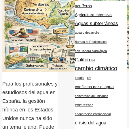
acuíferos
Agricultura intensiva
Aguas subterráneas
agua y desarrollo
Bureau of Reclamation
calculadora hidrológica
California
cambio climático
caudal
cfs
Para los profesionales y
conflictos por el agua
estudiosos del agua en
conversión de unidades
España, la gestión
conversor
hídrica en los Estados
cooperación internacional
Unidos nunca ha sido
crisis del agua
un tema lejano. Puede