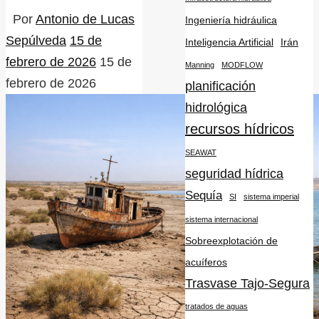
Por
Antonio de Lucas
Ingeniería hidráulica
Sepúlveda
15 de
Inteligencia Artificial
Irán
febrero de 2026
15 de
Manning
MODFLOW
febrero de 2026
planificación
hidrológica
recursos hídricos
SEAWAT
seguridad hídrica
Sequía
SI
sistema imperial
sistema internacional
Sobreexplotación de
acuíferos
Trasvase Tajo-Segura
tratados de aguas