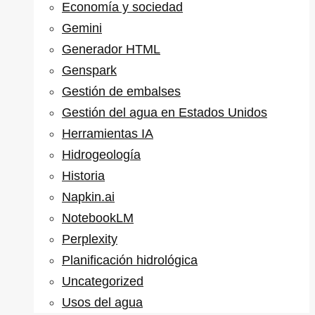
Economía y sociedad
Gemini
Generador HTML
Genspark
Gestión de embalses
Gestión del agua en Estados Unidos
Herramientas IA
Hidrogeología
Historia
Napkin.ai
NotebookLM
Perplexity
Planificación hidrológica
Uncategorized
Usos del agua