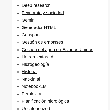
Deep research
Economía y sociedad
Gemini
Generador HTML
Genspark
Gestión de embalses
Gestión del agua en Estados Unidos
Herramientas IA
Hidrogeología
Historia
Napkin.ai
NotebookLM
Perplexity
Planificación hidrológica
Uncategorized