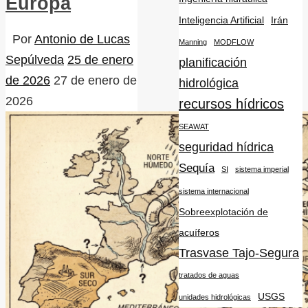
Europa
Inteligencia Artificial
Irán
Por
Antonio de Lucas
Manning
MODFLOW
Sepúlveda
25 de enero
planificación
de 2026
27 de enero de
hidrológica
2026
recursos hídricos
SEAWAT
seguridad hídrica
Sequía
SI
sistema imperial
sistema internacional
Sobreexplotación de
acuíferos
Trasvase Tajo-Segura
tratados de aguas
USGS
unidades hidrológicas