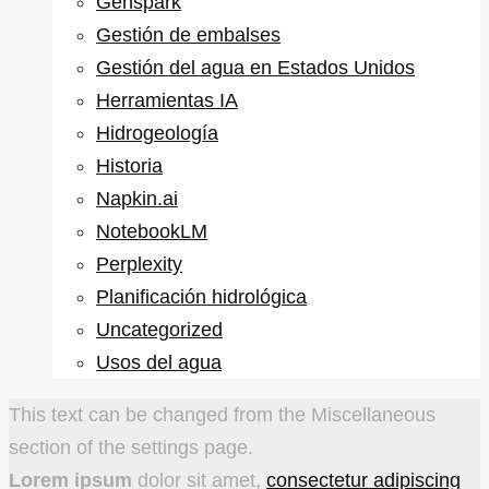
Genspark
Gestión de embalses
Gestión del agua en Estados Unidos
Herramientas IA
Hidrogeología
Historia
Napkin.ai
NotebookLM
Perplexity
Planificación hidrológica
Uncategorized
Usos del agua
This text can be changed from the Miscellaneous
section of the settings page.
Lorem ipsum
dolor sit amet,
consectetur adipiscing