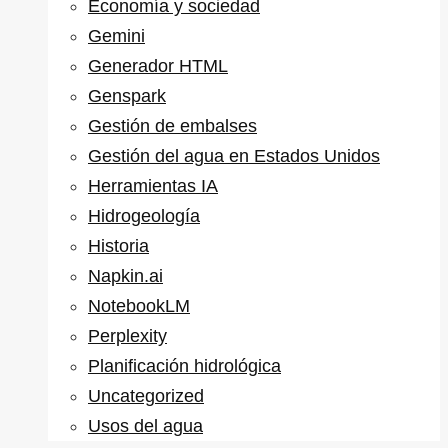
Economía y sociedad
Gemini
Generador HTML
Genspark
Gestión de embalses
Gestión del agua en Estados Unidos
Herramientas IA
Hidrogeología
Historia
Napkin.ai
NotebookLM
Perplexity
Planificación hidrológica
Uncategorized
Usos del agua