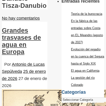
Entradas recientes
Tisza-Danubio
Teoría de la burocracia
No hay comentarios
En la fábrica de las
entradas sobre Costa
Grandes
en EL Meandro (agosto
trasvases de
de 2027)
agua en
Evolución del regadío
Europa
en la cuenca del Segura
hasta el Siglo XIX
Por
Antonio de Lucas
El agua en California
Sepúlveda
25 de enero
La gestión del río
de 2026
27 de enero de
Colorado
2026
Categorías