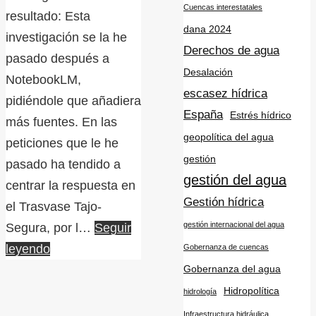
Cuencas interestatales
resultado: Esta
dana 2024
investigación se la he
Derechos de agua
pasado después a
Desalación
NotebookLM,
escasez hídrica
pidiéndole que añadiera
España
Estrés hídrico
más fuentes. En las
geopolítica del agua
peticiones que le he
gestión
pasado ha tendido a
gestión del agua
centrar la respuesta en
Gestión hídrica
el Trasvase Tajo-
gestión internacional del agua
Segura, por l…
Seguir
leyendo
Gobernanza de cuencas
Gobernanza del agua
Hidropolítica
hidrología
Infraestructura hidráulica