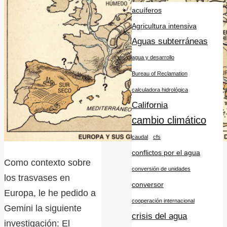
acuíferos
Agricultura intensiva
Aguas subterráneas
agua y desarrollo
Bureau of Reclamation
calculadora hidrológica
California
cambio climático
caudal
cfs
conflictos por el agua
Como contexto sobre
conversión de unidades
los trasvases en
conversor
Europa, le he pedido a
cooperación internacional
Gemini la siguiente
crisis del agua
investigación: El