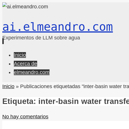
ai.elmeandro.com
Experimentos de LLM sobre agua
Ir
Inicio
al
Acerca de
contenido
elmeandro.com
Inicio
»
Publicaciones etiquetadas "inter-basin water tr
Etiqueta:
inter-basin water transf
No hay comentarios