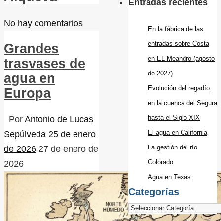
Entradas recientes
No hay comentarios
En la fábrica de las
entradas sobre Costa
Grandes
en EL Meandro (agosto
trasvases de
de 2027)
agua en
Evolución del regadío
Europa
en la cuenca del Segura
hasta el Siglo XIX
Por
Antonio de Lucas
El agua en California
Sepúlveda
25 de enero
La gestión del río
de 2026
27 de enero de
Colorado
2026
Agua en Texas
Categorías