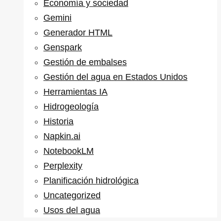
Economía y sociedad
Gemini
Generador HTML
Genspark
Gestión de embalses
Gestión del agua en Estados Unidos
Herramientas IA
Hidrogeología
Historia
Napkin.ai
NotebookLM
Perplexity
Planificación hidrológica
Uncategorized
Usos del agua