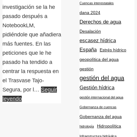
Cuencas interestatales
investigación se la he
dana 2024
pasado después a
Derechos de agua
NotebookLM,
Desalación
pidiéndole que añadiera
escasez hídrica
más fuentes. En las
España
Estrés hídrico
peticiones que le he
geopolítica del agua
pasado ha tendido a
gestión
centrar la respuesta en
gestión del agua
el Trasvase Tajo-
Gestión hídrica
Segura, por l…
Seguir
gestión internacional del agua
leyendo
Gobernanza de cuencas
Gobernanza del agua
Hidropolítica
hidrología
Infraestructura hidráulica