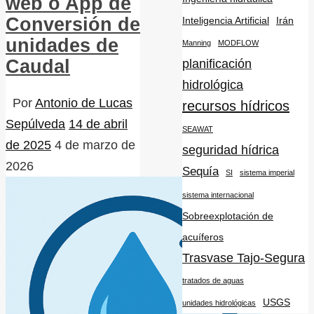
web o App de
Conversión de
Inteligencia Artificial
Irán
unidades de
Manning
MODFLOW
planificación
Caudal
hidrológica
Por
Antonio de Lucas
recursos hídricos
Sepúlveda
14 de abril
SEAWAT
de 2025
4 de marzo de
seguridad hídrica
2026
Sequía
SI
sistema imperial
sistema internacional
Sobreexplotación de
acuíferos
Trasvase Tajo-Segura
tratados de aguas
USGS
unidades hidrológicas