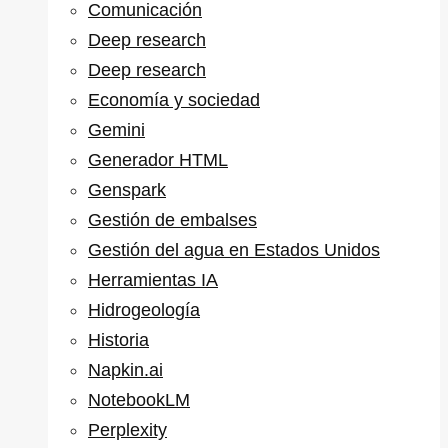
Comunicación
Deep research
Deep research
Economía y sociedad
Gemini
Generador HTML
Genspark
Gestión de embalses
Gestión del agua en Estados Unidos
Herramientas IA
Hidrogeología
Historia
Napkin.ai
NotebookLM
Perplexity