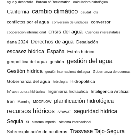
agua y desarrollo
Bureau of Reclamation
calculadora hidrológica
cambio climático
California
caudal
cfs
conflictos por el agua
conversor
conversión de unidades
crisis del agua
cooperación internacional
Cuencas interestatales
Derechos de agua
dana 2024
Desalación
escasez hídrica
España
Estrés hídrico
gestión del agua
geopolítica del agua
gestión
Gestión hídrica
gestión internacional del agua
Gobernanza de cuencas
Gobernanza del agua
Hidropolítica
hidrología
Ingeniería hidráulica
Inteligencia Artificial
Infraestructura hidráulica
planificación hidrológica
Irán
Manning
MODFLOW
recursos hídricos
seguridad hídrica
SEAWAT
Sequía
SI
sistema imperial
sistema internacional
Trasvase Tajo-Segura
Sobreexplotación de acuíferos