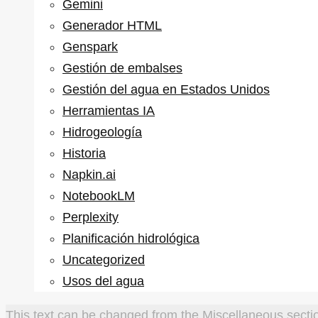
Gemini
Generador HTML
Genspark
Gestión de embalses
Gestión del agua en Estados Unidos
Herramientas IA
Hidrogeología
Historia
Napkin.ai
NotebookLM
Perplexity
Planificación hidrológica
Uncategorized
Usos del agua
This text can be changed from the Miscellaneous sectio