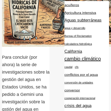
acuíferos
Agricultura intensiva
Aguas subterráneas
agua y desarrollo
Bureau of Reclamation
calculadora hidrológica
California
Para concluir (por
cambio climático
ahora) la serie de
caudal
cfs
investigaciones sobre la
conflictos por el agua
gestión del agua en
conversión de unidades
Estados Unidos, se ha
conversor
pedido a Gemini una
cooperación internacional
investigación sobre la
crisis del agua
gstión del agua en