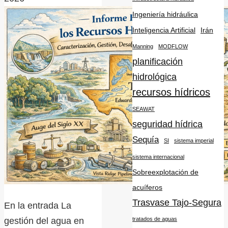
Ingeniería hidráulica
Inteligencia Artificial
Irán
Manning
MODFLOW
planificación
hidrológica
recursos hídricos
SEAWAT
seguridad hídrica
Sequía
SI
sistema imperial
sistema internacional
Sobreexplotación de
acuíferos
Trasvase Tajo-Segura
En la entrada La
tratados de aguas
gestión del agua en