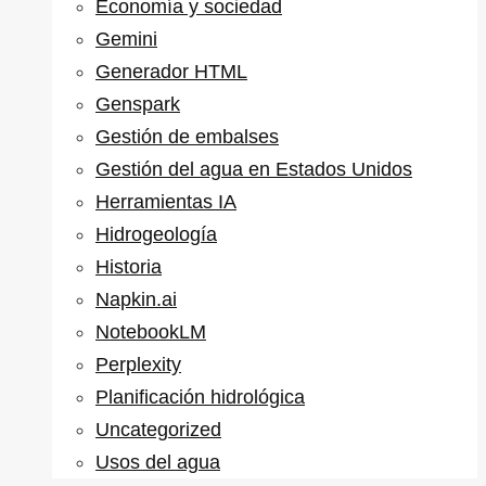
Economía y sociedad
Gemini
Generador HTML
Genspark
Gestión de embalses
Gestión del agua en Estados Unidos
Herramientas IA
Hidrogeología
Historia
Napkin.ai
NotebookLM
Perplexity
Planificación hidrológica
Uncategorized
Usos del agua