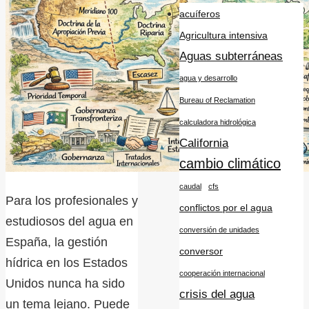
acuíferos
Agricultura intensiva
Aguas subterráneas
agua y desarrollo
Bureau of Reclamation
calculadora hidrológica
California
cambio climático
caudal
cfs
Para los profesionales y
conflictos por el agua
estudiosos del agua en
conversión de unidades
España, la gestión
conversor
hídrica en los Estados
cooperación internacional
Unidos nunca ha sido
crisis del agua
un tema lejano. Puede