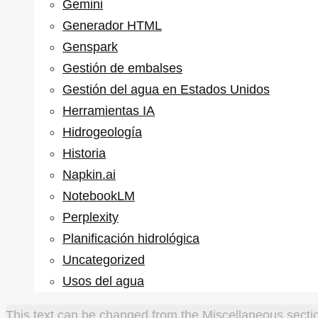
Gemini
Generador HTML
Genspark
Gestión de embalses
Gestión del agua en Estados Unidos
Herramientas IA
Hidrogeología
Historia
Napkin.ai
NotebookLM
Perplexity
Planificación hidrológica
Uncategorized
Usos del agua
This text can be changed from the Miscellaneous sectio