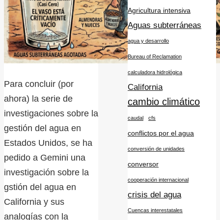
Agricultura intensiva
Aguas subterráneas
agua y desarrollo
Bureau of Reclamation
calculadora hidrológica
Para concluir (por
California
ahora) la serie de
cambio climático
investigaciones sobre la
caudal
cfs
gestión del agua en
conflictos por el agua
Estados Unidos, se ha
conversión de unidades
pedido a Gemini una
conversor
investigación sobre la
cooperación internacional
gstión del agua en
crisis del agua
California y sus
Cuencas interestatales
analogías con la