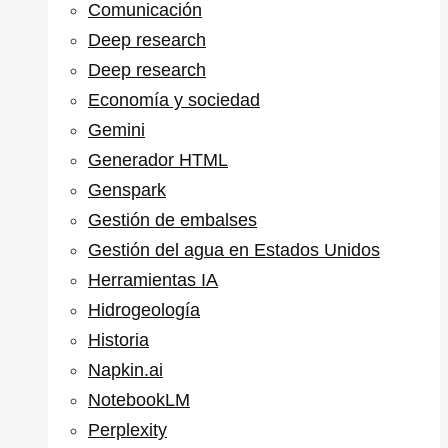
Comunicación
Deep research
Deep research
Economía y sociedad
Gemini
Generador HTML
Genspark
Gestión de embalses
Gestión del agua en Estados Unidos
Herramientas IA
Hidrogeología
Historia
Napkin.ai
NotebookLM
Perplexity