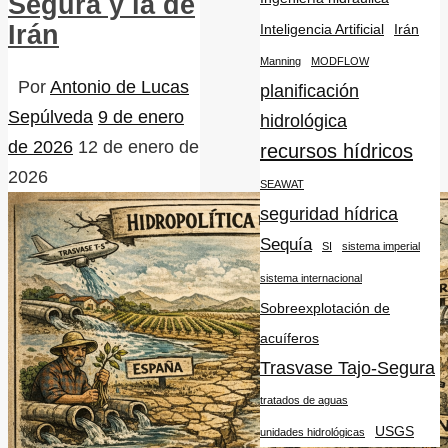
Segura y la de
Irán
Inteligencia Artificial
Irán
Manning
MODFLOW
Por
Antonio de Lucas
planificación
Sepúlveda
9 de enero
hidrológica
de 2026
12 de enero de
recursos hídricos
2026
SEAWAT
seguridad hídrica
Sequía
SI
sistema imperial
sistema internacional
Sobreexplotación de
acuíferos
Trasvase Tajo-Segura
tratados de aguas
USGS
unidades hidrológicas