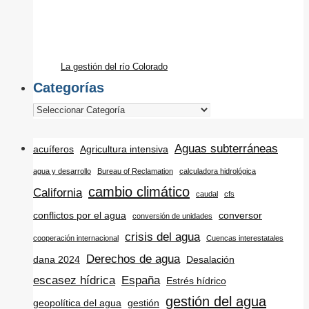
La gestión del río Colorado
Categorías
Aguas subterráneas
acuíferos
Agricultura intensiva
agua y desarrollo
Bureau of Reclamation
calculadora hidrológica
cambio climático
California
caudal
cfs
conflictos por el agua
conversor
conversión de unidades
crisis del agua
cooperación internacional
Cuencas interestatales
Derechos de agua
dana 2024
Desalación
escasez hídrica
España
Estrés hídrico
gestión del agua
geopolítica del agua
gestión