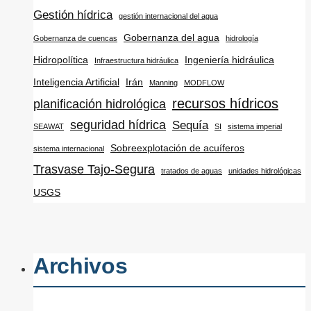
Gestión hídrica
gestión internacional del agua
Gobernanza del agua
Gobernanza de cuencas
hidrología
Hidropolítica
Ingeniería hidráulica
Infraestructura hidráulica
Inteligencia Artificial
Irán
Manning
MODFLOW
recursos hídricos
planificación hidrológica
seguridad hídrica
Sequía
SEAWAT
SI
sistema imperial
Sobreexplotación de acuíferos
sistema internacional
Trasvase Tajo-Segura
tratados de aguas
unidades hidrológicas
USGS
Archivos