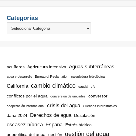
Categorías
Aguas subterráneas
acuíferos
Agricultura intensiva
agua y desarrollo
Bureau of Reclamation
calculadora hidrológica
cambio climático
California
caudal
cfs
conflictos por el agua
conversor
conversión de unidades
crisis del agua
cooperación internacional
Cuencas interestatales
Derechos de agua
dana 2024
Desalación
escasez hídrica
España
Estrés hídrico
gestión del agua
geopolítica del agua
gestión