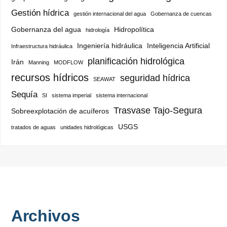
Gestión hídrica
gestión internacional del agua
Gobernanza de cuencas
Gobernanza del agua
Hidropolítica
hidrología
Ingeniería hidráulica
Inteligencia Artificial
Infraestructura hidráulica
planificación hidrológica
Irán
Manning
MODFLOW
recursos hídricos
seguridad hídrica
SEAWAT
Sequía
SI
sistema imperial
sistema internacional
Trasvase Tajo-Segura
Sobreexplotación de acuíferos
USGS
tratados de aguas
unidades hidrológicas
Archivos