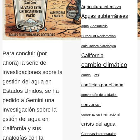
Agricultura intensiva
Aguas subterráneas
agua y desarrollo
Bureau of Reclamation
calculadora hidrológica
Para concluir (por
California
ahora) la serie de
cambio climático
investigaciones sobre la
caudal
cfs
gestión del agua en
conflictos por el agua
Estados Unidos, se ha
conversión de unidades
pedido a Gemini una
conversor
investigación sobre la
cooperación internacional
gstión del agua en
crisis del agua
California y sus
Cuencas interestatales
analogías con la