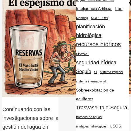
Inteligencia Artificial
Irán
Manning
MODFLOW
planificación
hidrológica
recursos hídricos
SEAWAT
seguridad hídrica
Sequía
SI
sistema imperial
sistema internacional
Sobreexplotación de
acuíferos
Trasvase Tajo-Segura
Continuando con las
tratados de aguas
investigaciones sobre la
USGS
gestión del agua en
unidades hidrológicas