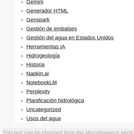
Gemini
Generador HTML
Genspark
Gestión de embalses
Gestión del agua en Estados Unidos
Herramientas IA
Hidrogeología
Historia
Napkin.ai
NotebookLM
Perplexity
Planificación hidrológica
Uncategorized
Usos del agua
This text can be changed from the Miscellaneous sectio