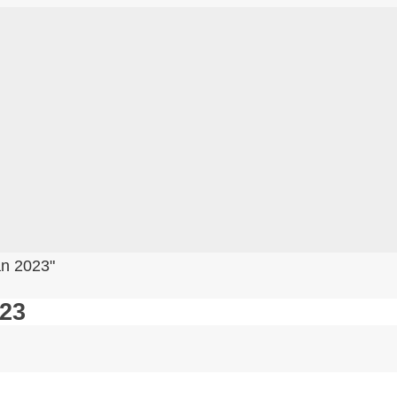
an 2023"
023