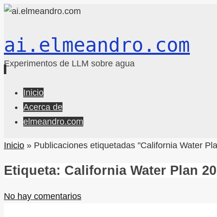
ai.elmeandro.com
Experimentos de LLM sobre agua
Ir
Inicio
al
Acerca de
contenido
elmeandro.com
Inicio
»
Publicaciones etiquetadas "California Water Pl
Etiqueta:
California Water Plan 2
No hay comentarios