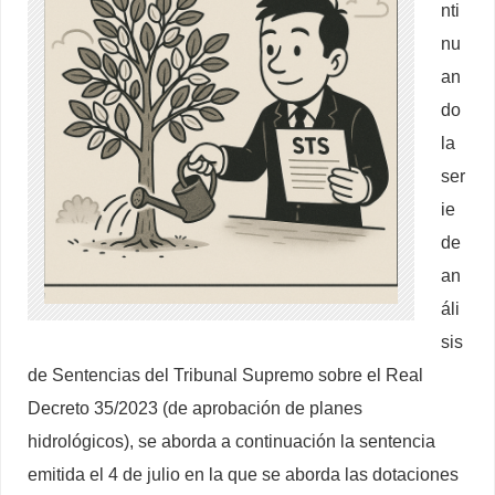
nti
nu
an
do
la
ser
ie
de
an
áli
sis
de Sentencias del Tribunal Supremo sobre el Real
Decreto 35/2023 (de aprobación de planes
hidrológicos), se aborda a continuación la sentencia
emitida el 4 de julio en la que se aborda las dotaciones