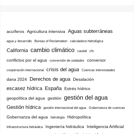
Aguas subterráneas
acuíferos
Agricultura intensiva
agua y desarrollo
Bureau of Reclamation
calculadora hidrológica
cambio climático
California
caudal
cfs
conflictos por el agua
conversor
conversión de unidades
crisis del agua
cooperación internacional
Cuencas interestatales
Derechos de agua
dana 2024
Desalación
escasez hídrica
España
Estrés hídrico
gestión del agua
geopolítica del agua
gestión
Gestión hídrica
gestión internacional del agua
Gobernanza de cuencas
Gobernanza del agua
Hidropolítica
hidrología
Ingeniería hidráulica
Inteligencia Artificial
Infraestructura hidráulica