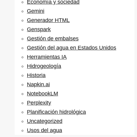
Economía y sociedad
Gemini
Generador HTML
Genspark
Gestión de embalses
Gestión del agua en Estados Unidos
Herramientas IA
Hidrogeología
Historia
Napkin.ai
NotebookLM
Perplexity
Planificación hidrológica
Uncategorized
Usos del agua