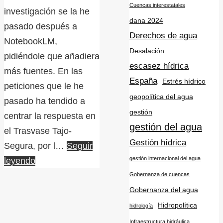
Cuencas interestatales
investigación se la he
dana 2024
pasado después a
Derechos de agua
NotebookLM,
Desalación
pidiéndole que añadiera
escasez hídrica
más fuentes. En las
España
Estrés hídrico
peticiones que le he
geopolítica del agua
pasado ha tendido a
gestión
centrar la respuesta en
gestión del agua
el Trasvase Tajo-
Gestión hídrica
Segura, por l…
Seguir
gestión internacional del agua
leyendo
Gobernanza de cuencas
Gobernanza del agua
Hidropolítica
hidrología
Infraestructura hidráulica