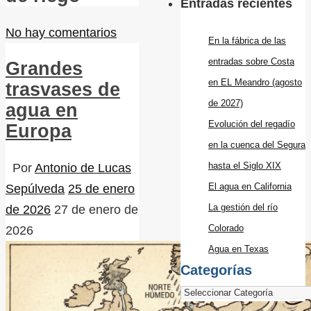
Entradas recientes
No hay comentarios
En la fábrica de las
entradas sobre Costa
Grandes
en EL Meandro (agosto
trasvases de
de 2027)
agua en
Evolución del regadío
Europa
en la cuenca del Segura
hasta el Siglo XIX
Por
Antonio de Lucas
El agua en California
Sepúlveda
25 de enero
La gestión del río
de 2026
27 de enero de
Colorado
2026
Agua en Texas
Categorías