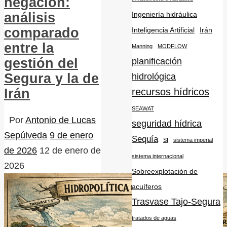
negación:
Ingeniería hidráulica
análisis
comparado
Inteligencia Artificial
Irán
entre la
Manning
MODFLOW
planificación
gestión del
hidrológica
Segura y la de
recursos hídricos
Irán
SEAWAT
Por
Antonio de Lucas
seguridad hídrica
Sepúlveda
9 de enero
Sequía
SI
sistema imperial
de 2026
12 de enero de
sistema internacional
2026
Sobreexplotación de
acuíferos
Trasvase Tajo-Segura
tratados de aguas