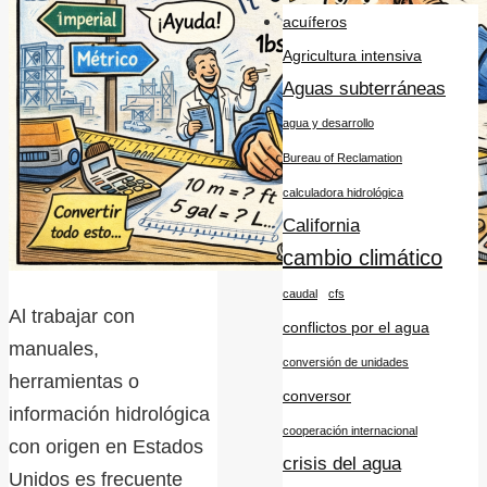
acuíferos
Agricultura intensiva
Aguas subterráneas
agua y desarrollo
Bureau of Reclamation
calculadora hidrológica
California
cambio climático
caudal
cfs
Al trabajar con
conflictos por el agua
manuales,
conversión de unidades
herramientas o
conversor
información hidrológica
cooperación internacional
con origen en Estados
crisis del agua
Unidos es frecuente