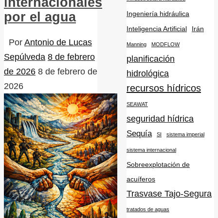
internacionales
Ingeniería hidráulica
por el agua
Inteligencia Artificial
Irán
Por
Antonio de Lucas
Manning
MODFLOW
Sepúlveda
8 de febrero
planificación
de 2026
8 de febrero de
hidrológica
2026
recursos hídricos
SEAWAT
seguridad hídrica
Sequía
SI
sistema imperial
sistema internacional
Sobreexplotación de
acuíferos
Trasvase Tajo-Segura
tratados de aguas