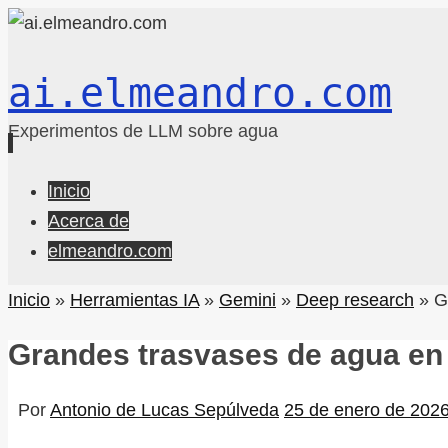
ai.elmeandro.com
Experimentos de LLM sobre agua
Ir
Inicio
al
Acerca de
contenido
elmeandro.com
Inicio
»
Herramientas IA
»
Gemini
»
Deep research
»
G
Grandes trasvases de agua en
Por
Antonio de Lucas Sepúlveda
25 de enero de 202