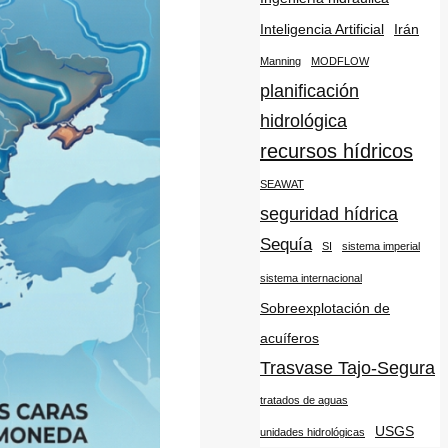
Inteligencia Artificial
Irán
Manning
MODFLOW
planificación
hidrológica
recursos hídricos
SEAWAT
seguridad hídrica
Sequía
SI
sistema imperial
sistema internacional
Sobreexplotación de
acuíferos
Trasvase Tajo-Segura
tratados de aguas
USGS
unidades hidrológicas