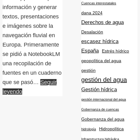
Cuencas interestatales
información y generar
dana 2024
textos, presentaciones
Derechos de agua
e imágenes sobre la
Desalación
navegación fluvial en
escasez hídrica
Europa. Primeramente
España
Estrés hídrico
se pidió a NotebookLM
geopolítica del agua
una recopilación de
gestión
fuentes en un cuaderno
gestión del agua
que se pasó…
Seguir
Gestión hídrica
leyendo
gestión internacional del agua
Gobernanza de cuencas
Gobernanza del agua
Hidropolítica
hidrología
Infraestructura hidráulica