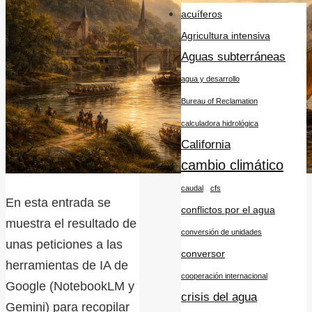
acuíferos
Agricultura intensiva
Aguas subterráneas
agua y desarrollo
Bureau of Reclamation
calculadora hidrológica
California
cambio climático
caudal
cfs
En esta entrada se
conflictos por el agua
muestra el resultado de
conversión de unidades
unas peticiones a las
conversor
herramientas de IA de
cooperación internacional
Google (NotebookLM y
crisis del agua
Gemini) para recopilar