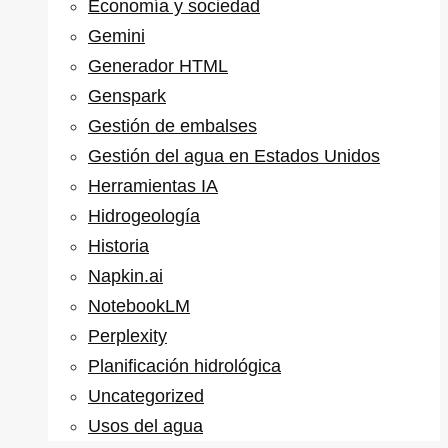
Economía y sociedad
Gemini
Generador HTML
Genspark
Gestión de embalses
Gestión del agua en Estados Unidos
Herramientas IA
Hidrogeología
Historia
Napkin.ai
NotebookLM
Perplexity
Planificación hidrológica
Uncategorized
Usos del agua