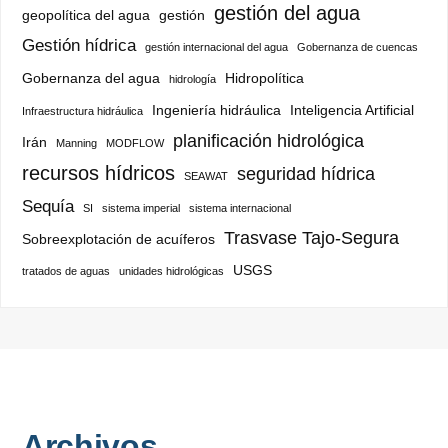
gestión del agua
geopolítica del agua
gestión
Gestión hídrica
gestión internacional del agua
Gobernanza de cuencas
Gobernanza del agua
Hidropolítica
hidrología
Ingeniería hidráulica
Inteligencia Artificial
Infraestructura hidráulica
planificación hidrológica
Irán
Manning
MODFLOW
recursos hídricos
seguridad hídrica
SEAWAT
Sequía
SI
sistema imperial
sistema internacional
Trasvase Tajo-Segura
Sobreexplotación de acuíferos
USGS
tratados de aguas
unidades hidrológicas
Archivos