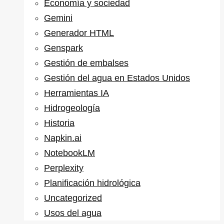
Economía y sociedad
Gemini
Generador HTML
Genspark
Gestión de embalses
Gestión del agua en Estados Unidos
Herramientas IA
Hidrogeología
Historia
Napkin.ai
NotebookLM
Perplexity
Planificación hidrológica
Uncategorized
Usos del agua