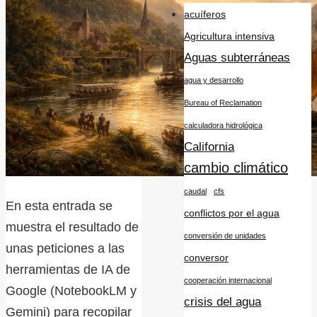
acuíferos
Agricultura intensiva
Aguas subterráneas
agua y desarrollo
Bureau of Reclamation
calculadora hidrológica
California
cambio climático
caudal
cfs
En esta entrada se
conflictos por el agua
muestra el resultado de
conversión de unidades
unas peticiones a las
conversor
herramientas de IA de
cooperación internacional
Google (NotebookLM y
crisis del agua
Gemini) para recopilar