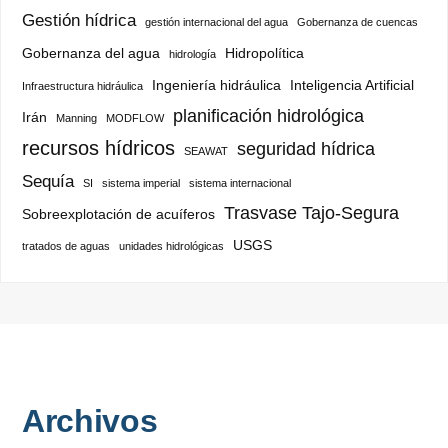
Gestión hídrica
gestión internacional del agua
Gobernanza de cuencas
Gobernanza del agua
Hidropolítica
hidrología
Ingeniería hidráulica
Inteligencia Artificial
Infraestructura hidráulica
planificación hidrológica
Irán
Manning
MODFLOW
recursos hídricos
seguridad hídrica
SEAWAT
Sequía
SI
sistema imperial
sistema internacional
Trasvase Tajo-Segura
Sobreexplotación de acuíferos
USGS
tratados de aguas
unidades hidrológicas
Archivos