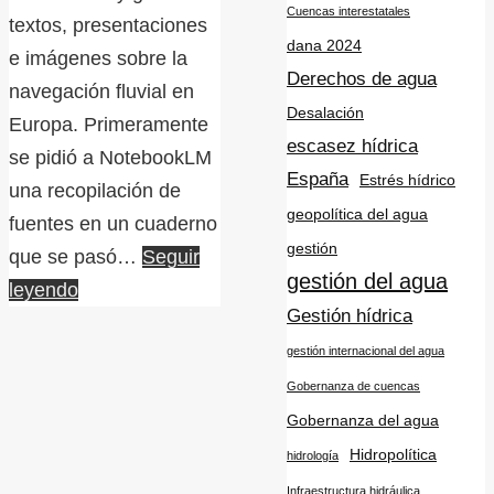
Cuencas interestatales
textos, presentaciones
dana 2024
e imágenes sobre la
Derechos de agua
navegación fluvial en
Desalación
Europa. Primeramente
escasez hídrica
se pidió a NotebookLM
España
Estrés hídrico
una recopilación de
geopolítica del agua
fuentes en un cuaderno
gestión
que se pasó…
Seguir
gestión del agua
leyendo
Gestión hídrica
gestión internacional del agua
Gobernanza de cuencas
Gobernanza del agua
Hidropolítica
hidrología
Infraestructura hidráulica