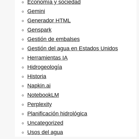
Economía y sociedad
Gemini
Generador HTML
Genspark
Gestión de embalses
Gestión del agua en Estados Unidos
Herramientas IA
Hidrogeología
Historia
Napkin.ai
NotebookLM
Perplexity
Planificación hidrológica
Uncategorized
Usos del agua