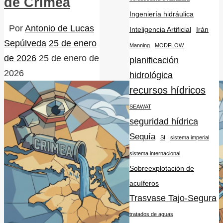
de Crimea
Ingeniería hidráulica
Por
Antonio de Lucas
Inteligencia Artificial
Irán
Sepúlveda
25 de enero
Manning
MODFLOW
de 2026
25 de enero de
planificación
2026
hidrológica
recursos hídricos
SEAWAT
seguridad hídrica
Sequía
SI
sistema imperial
sistema internacional
Sobreexplotación de
acuíferos
Trasvase Tajo-Segura
tratados de aguas