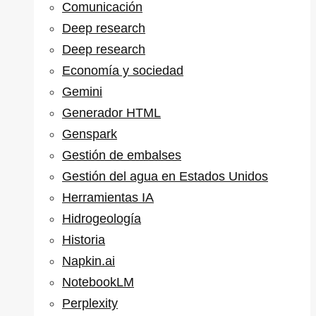
Comunicación
Deep research
Deep research
Economía y sociedad
Gemini
Generador HTML
Genspark
Gestión de embalses
Gestión del agua en Estados Unidos
Herramientas IA
Hidrogeología
Historia
Napkin.ai
NotebookLM
Perplexity