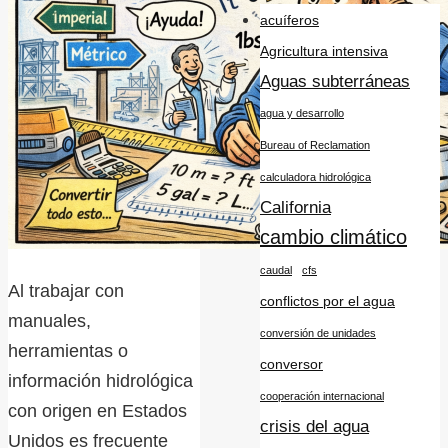
acuíferos
Agricultura intensiva
Aguas subterráneas
agua y desarrollo
Bureau of Reclamation
calculadora hidrológica
California
cambio climático
caudal
cfs
Al trabajar con
conflictos por el agua
manuales,
conversión de unidades
herramientas o
conversor
información hidrológica
cooperación internacional
con origen en Estados
crisis del agua
Unidos es frecuente