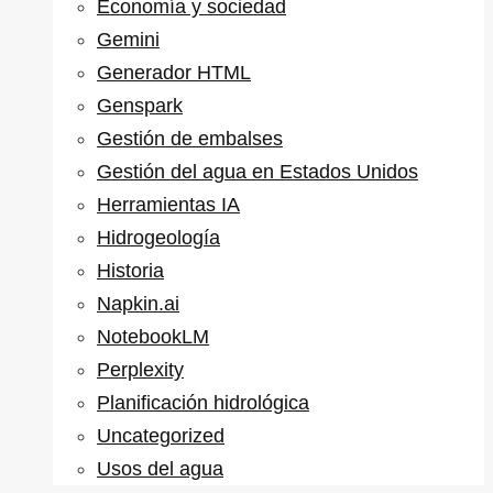
Economía y sociedad
Gemini
Generador HTML
Genspark
Gestión de embalses
Gestión del agua en Estados Unidos
Herramientas IA
Hidrogeología
Historia
Napkin.ai
NotebookLM
Perplexity
Planificación hidrológica
Uncategorized
Usos del agua