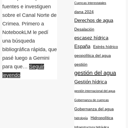
Cuencas interestatales
fuentes e investiguen
dana 2024
sobre el Canal Norte de
Derechos de agua
Crimea. Primero a
Desalación
NotebookLM le pedí
escasez hídrica
una búsqueda
España
Estrés hídrico
bibliográfica rápida, que
geopolítica del agua
pasé luego a Gemini
gestión
para que…
Seguir
gestión del agua
leyendo
Gestión hídrica
gestión internacional del agua
Gobernanza de cuencas
Gobernanza del agua
Hidropolítica
hidrología
Infraestructura hidráulica