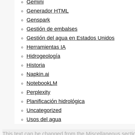
Gemini
Generador HTML
Genspark
Gestión de embalses
Gestión del agua en Estados Unidos
Herramientas IA
Hidrogeología
Historia
Napkin.ai
NotebookLM
Perplexity
Planificación hidrológica
Uncategorized
Usos del agua
This text can be changed from the Miscellaneous sectio