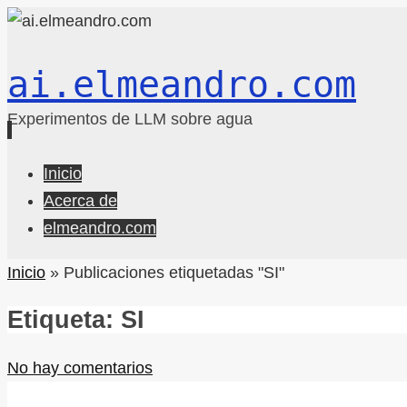
ai.elmeandro.com
Experimentos de LLM sobre agua
Ir
Inicio
al
Acerca de
contenido
elmeandro.com
Inicio
»
Publicaciones etiquetadas "SI"
Etiqueta:
SI
No hay comentarios