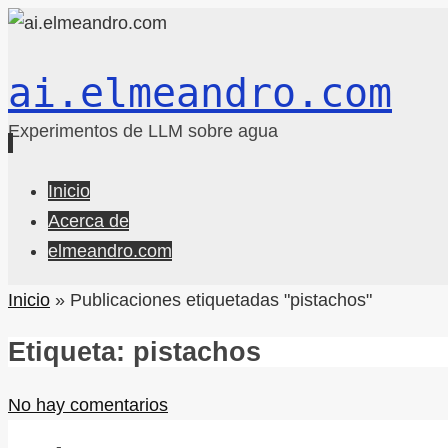
ai.elmeandro.com
Experimentos de LLM sobre agua
Ir
Inicio
al
Acerca de
contenido
elmeandro.com
Inicio
»
Publicaciones etiquetadas "pistachos"
Etiqueta:
pistachos
No hay comentarios