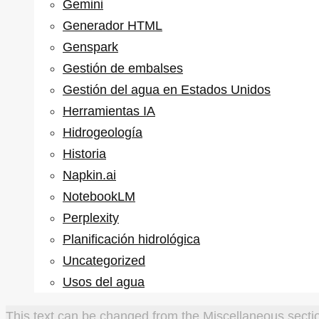
Gemini
Generador HTML
Genspark
Gestión de embalses
Gestión del agua en Estados Unidos
Herramientas IA
Hidrogeología
Historia
Napkin.ai
NotebookLM
Perplexity
Planificación hidrológica
Uncategorized
Usos del agua
This text can be changed from the Miscellaneous sectio