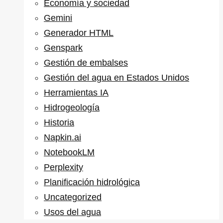
Economía y sociedad
Gemini
Generador HTML
Genspark
Gestión de embalses
Gestión del agua en Estados Unidos
Herramientas IA
Hidrogeología
Historia
Napkin.ai
NotebookLM
Perplexity
Planificación hidrológica
Uncategorized
Usos del agua