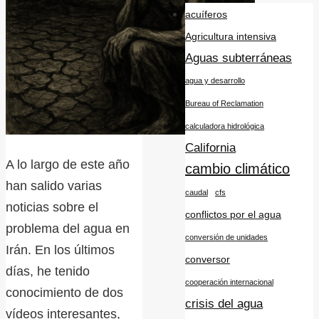
acuíferos
Agricultura intensiva
Aguas subterráneas
agua y desarrollo
Bureau of Reclamation
calculadora hidrológica
California
A lo largo de este año
cambio climático
han salido varias
caudal
cfs
noticias sobre el
conflictos por el agua
problema del agua en
conversión de unidades
Irán. En los últimos
conversor
días, he tenido
cooperación internacional
conocimiento de dos
crisis del agua
vídeos interesantes,