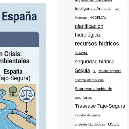
Inteligencia Artificial
Irán
Manning
MODFLOW
planificación
hidrológica
recursos hídricos
SEAWAT
seguridad hídrica
Sequía
SI
sistema imperial
sistema internacional
Sobreexplotación de
acuíferos
Trasvase Tajo-Segura
tratados de aguas
USGS
unidades hidrológicas