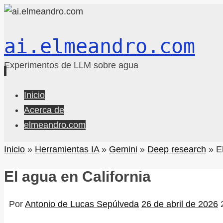
ai.elmeandro.com
Experimentos de LLM sobre agua
Ir
Inicio
al
Acerca de
contenido
elmeandro.com
Inicio
»
Herramientas IA
»
Gemini
»
Deep research
»
E
El agua en California
Por
Antonio de Lucas Sepúlveda
26 de abril de 2026