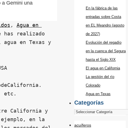
do a Gemini una
En la fábrica de las
entradas sobre Costa
idos
, 
Agua en 
en EL Meandro (agosto
 has realizado 
de 2027)
 agua en Texas y 
Evolución del regadío
en la cuenca del Segura
hasta el Siglo XIX
SA

El agua en California
La gestión del río
deCalifornia. 
Colorado
 etc.

Agua en Texas
Categorías
re California y 
ejemplo, en la 
acuíferos
los mercados del 