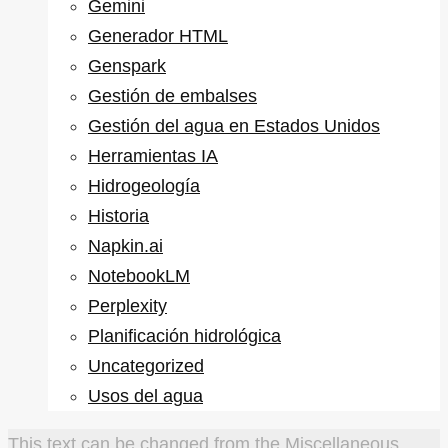
Gemini
Generador HTML
Genspark
Gestión de embalses
Gestión del agua en Estados Unidos
Herramientas IA
Hidrogeología
Historia
Napkin.ai
NotebookLM
Perplexity
Planificación hidrológica
Uncategorized
Usos del agua
This text can be changed from the Miscellaneous