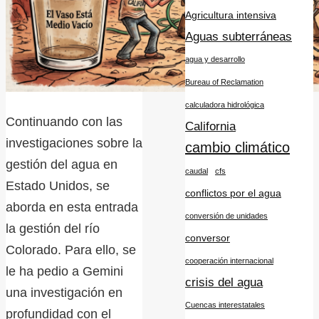
Agricultura intensiva
Aguas subterráneas
agua y desarrollo
Bureau of Reclamation
calculadora hidrológica
Continuando con las
California
investigaciones sobre la
cambio climático
gestión del agua en
caudal
cfs
Estado Unidos, se
conflictos por el agua
aborda en esta entrada
conversión de unidades
la gestión del río
conversor
Colorado. Para ello, se
cooperación internacional
le ha pedio a Gemini
crisis del agua
una investigación en
Cuencas interestatales
profundidad con el