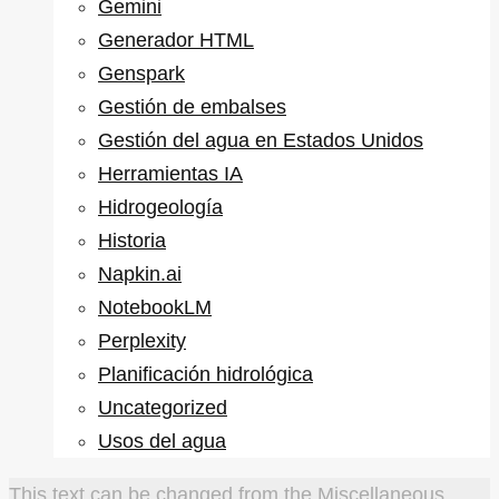
Gemini
Generador HTML
Genspark
Gestión de embalses
Gestión del agua en Estados Unidos
Herramientas IA
Hidrogeología
Historia
Napkin.ai
NotebookLM
Perplexity
Planificación hidrológica
Uncategorized
Usos del agua
This text can be changed from the Miscellaneous