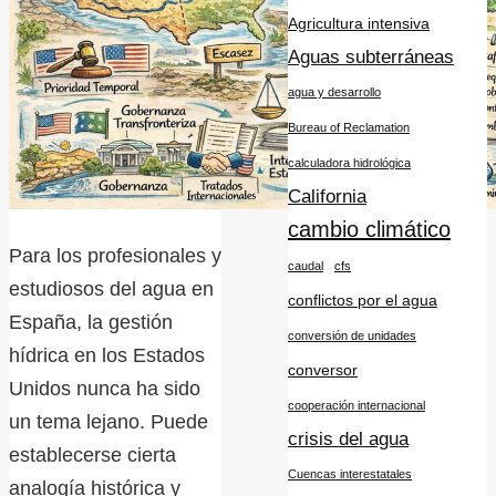
Agricultura intensiva
Aguas subterráneas
agua y desarrollo
Bureau of Reclamation
calculadora hidrológica
California
cambio climático
Para los profesionales y
caudal
cfs
estudiosos del agua en
conflictos por el agua
España, la gestión
conversión de unidades
hídrica en los Estados
conversor
Unidos nunca ha sido
cooperación internacional
un tema lejano. Puede
crisis del agua
establecerse cierta
Cuencas interestatales
analogía histórica y