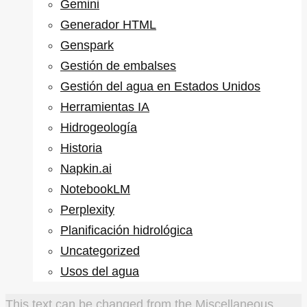
Gemini
Generador HTML
Genspark
Gestión de embalses
Gestión del agua en Estados Unidos
Herramientas IA
Hidrogeología
Historia
Napkin.ai
NotebookLM
Perplexity
Planificación hidrológica
Uncategorized
Usos del agua
This text can be changed from the Miscellaneous