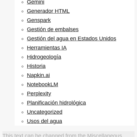
Gemini
Generador HTML
Genspark
Gestión de embalses
Gestión del agua en Estados Unidos
Herramientas IA
Hidrogeología
Historia
Napkin.ai
NotebookLM
Perplexity
Planificación hidrológica
Uncategorized
Usos del agua
This text can be changed from the Miscellaneous