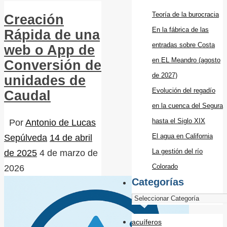
Teoría de la burocracia
Creación
En la fábrica de las
Rápida de una
entradas sobre Costa
web o App de
en EL Meandro (agosto
Conversión de
de 2027)
unidades de
Evolución del regadío
Caudal
en la cuenca del Segura
hasta el Siglo XIX
Por
Antonio de Lucas
El agua en California
Sepúlveda
14 de abril
La gestión del río
de 2025
4 de marzo de
Colorado
2026
Categorías
acuíferos