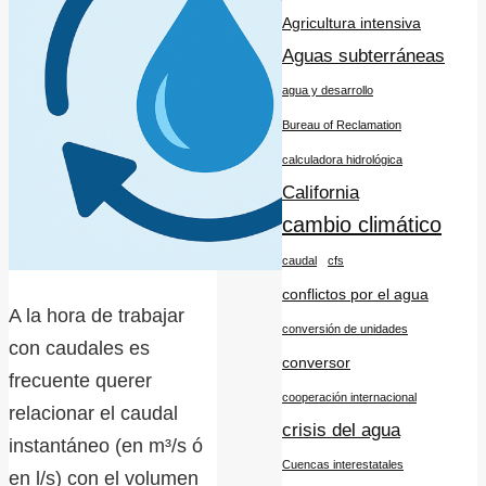
Agricultura intensiva
Aguas subterráneas
agua y desarrollo
Bureau of Reclamation
calculadora hidrológica
California
cambio climático
caudal
cfs
conflictos por el agua
A la hora de trabajar
conversión de unidades
con caudales es
conversor
frecuente querer
cooperación internacional
relacionar el caudal
crisis del agua
instantáneo (en m³/s ó
Cuencas interestatales
en l/s) con el volumen