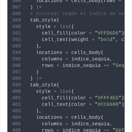
locations
=
 cells_body
(
rows
=
se
  ) 
|>
# Colorear según el índice de sequ
  tab_style
(
style
=
list
(
      cell_fill
(
color
=
"
#FFD6D6
"
)
,
      cell_text
(
weight
=
"
bold
"
,
col
),
locations
=
 cells_body
(
columns
=
indice_sequia
,
rows
=
indice_sequia
==
"
Sequí
)
)
|>
  tab_style
(
style
=
list
(
      cell_fill
(
color
=
"
#FFF4E6
"
)
,
      cell_text
(
color
=
"
#CC6600
"
)
),
locations
=
 cells_body
(
columns
=
indice_sequia
,
rows
=
indice_sequia
==
"
Défic