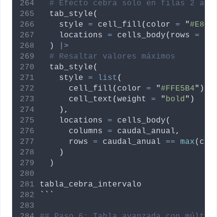
# Efecto cebra solo en filas 2 a 4
  tab_style
(
style
=
 cell_fill
(
color
=
"
#E8F4
locations
=
 cells_body
(
rows
=
c
(
  ) 
|>
# Resaltar valores máximos
  tab_style
(
style
=
list
(
      cell_fill
(
color
=
"
#FFE5B4
"
)
,
      cell_text
(
weight
=
"
bold
"
)
),
locations
=
 cells_body
(
columns
=
caudal_anual
,
rows
=
caudal_anual
==
max
(
cau
)
  )
tabla_cebra_intervalo
```
## Paso 6: Tabla avanzada con múltip