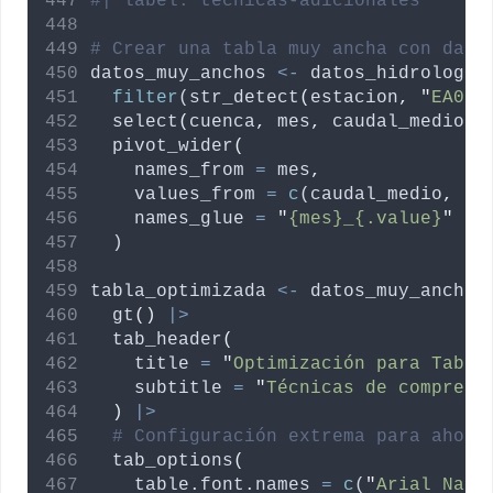
#| label: tecnicas-adicionales
# Crear una tabla muy ancha con dato
datos_muy_anchos
<-
datos_hidrologic
filter
(str_detect
(
estacion
,
"
EA001
  select
(
cuenca
,
mes
,
caudal_medio
,
  pivot_wider
(
names_from
=
mes
,
values_from
=
c
(
caudal_medio
,
pr
names_glue
=
"
{mes}_{.value}
"
  )
tabla_optimizada
<-
datos_muy_anchos
  gt
()
|>
  tab_header
(
title
=
"
Optimización para Tabla
subtitle
=
"
Técnicas de compresi
)
|>
# Configuración extrema para ahorr
  tab_options
(
table.font.names
=
c
(
"
Arial Narr