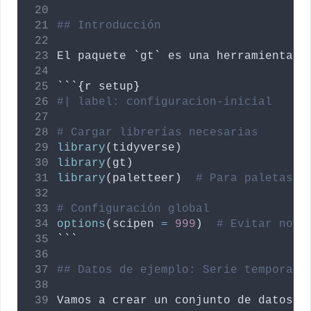
## Introducción
El
paquete
`gt`
es
una
herramienta
p
```
{
r
setup
}
#| label: configuracion-inicial
# Cargar librerías necesarias
library
(
tidyverse
)
library
(
gt
)
library
(
paletteer
)  
# Para paletas d
# Configuración global
options
(
scipen
=
999
)  
# Evitar nota
```
## Datos de ejemplo: Serie temporal 
Vamos
a
crear
un
conjunto
de
datos
q