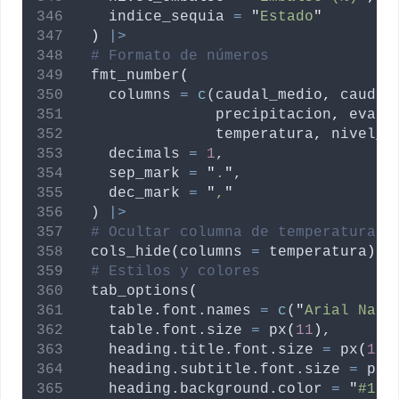
indice_sequia
=
"
Estado
"
)
|>
# Formato de números
  fmt_number
(
columns
=
c
(
caudal_medio
,
caudal
precipitacion
,
evapo
temperatura
,
nivel_e
decimals
=
1
,
sep_mark
=
"
.
"
,
dec_mark
=
"
,
"
  ) 
|>
# Ocultar columna de temperatura (
  cols_hide
(
columns
=
temperatura
)
|
# Estilos y colores
  tab_options
(
table.font.names
=
c
(
"
Arial Narr
table.font.size
=
 px
(
11
)
,
heading.title.font.size
=
 px
(
18
)
heading.subtitle.font.size
=
 px
(
heading.background.color
=
"
#1E3