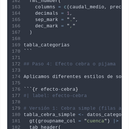
  fmt_number
(
columns
=
c
(
caudal_medio
,
precip
decimals
=
1
,
sep_mark
=
"
.
"
,
dec_mark
=
"
,
"
  )
tabla_categorias
```
## Paso 4: Efecto cebra o pijama
Aplicamos
diferentes
estilos
de
somb
```
{
r
efecto
-
cebra
}
#| label: efecto-cebra
# Versión 1: Cebra simple (filas alt
tabla_cebra_simple
<-
datos_categori
  gt
(
groupname_col
=
"
cuenca
"
)
|>
  tab_header
(