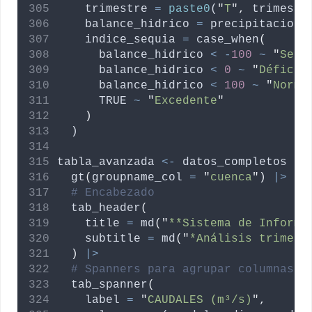
trimestre
=
paste0
(
"
T
"
,
trimestr
balance_hidrico
=
precipitacion
indice_sequia
=
 case_when
(
balance_hidrico
<
-
100
~
"
Sequ
balance_hidrico
<
0
~
"
Déficit
balance_hidrico
<
100
~
"
Norma
TRUE
~
"
Excedente
"
)
  )
tabla_avanzada
<-
datos_completos
|>
  gt
(
groupname_col
=
"
cuenca
"
)
|>
# Encabezado
  tab_header
(
title
=
 md
(
"
**Sistema de Informa
subtitle
=
 md
(
"
*Análisis trimest
)
|>
# Spanners para agrupar columnas r
  tab_spanner
(
label
=
"
CAUDALES (m³/s)
"
,