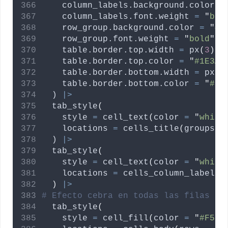
column_labels.background.color
=
column_labels.font.weight
=
"
bol
row_group.background.color
=
"
#2
row_group.font.weight
=
"
bold
"
,
table.border.top.width
=
 px
(
3
)
,
table.border.top.color
=
"
#1E3A5
table.border.bottom.width
=
 px
(
3
table.border.bottom.color
=
"
#1E
  ) 
|>
  tab_style
(
style
=
 cell_text
(
color
=
"
white
locations
=
 cells_title
(
groups
=
  ) 
|>
  tab_style
(
style
=
 cell_text
(
color
=
"
white
locations
=
 cells_column_labels
(
)
|>
# Efecto cebra en todas las filas de
  tab_style
(
style
=
 cell_fill
(
color
=
"
#F5FB