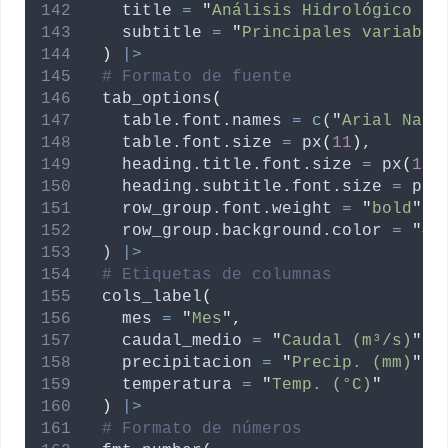
title
=
"
Análisis Hidrológico Me
subtitle
=
"
Principales variable
)
|>
# Formato de fuente
  tab_options
(
table.font.names
=
c
(
"
Arial Narr
table.font.size
=
 px
(
11
)
,
heading.title.font.size
=
 px
(
18
)
heading.subtitle.font.size
=
 px
(
row_group.font.weight
=
"
bold
"
,
row_group.background.color
=
"
#E
  ) 
|>
# Etiquetas de columnas
  cols_label
(
mes
=
"
Mes
"
,
caudal_medio
=
"
Caudal (m³/s)
"
,
precipitacion
=
"
Precip. (mm)
"
,
temperatura
=
"
Temp. (°C)
"
)
|>
# Formato de números