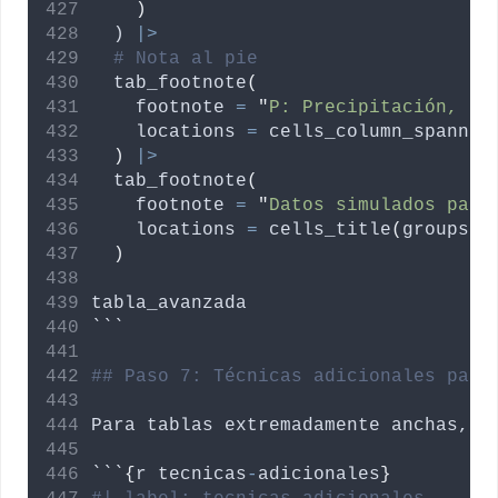
)
  ) 
|>
# Nota al pie
  tab_footnote
(
footnote
=
"
P: Precipitación, E:
locations
=
 cells_column_spanner
)
|>
  tab_footnote
(
footnote
=
"
Datos simulados para
locations
=
 cells_title
(
groups
=
)
tabla_avanzada
```
## Paso 7: Técnicas adicionales para
Para
tablas
extremadamente
anchas
, 
a
```
{
r
tecnicas
-
adicionales
}