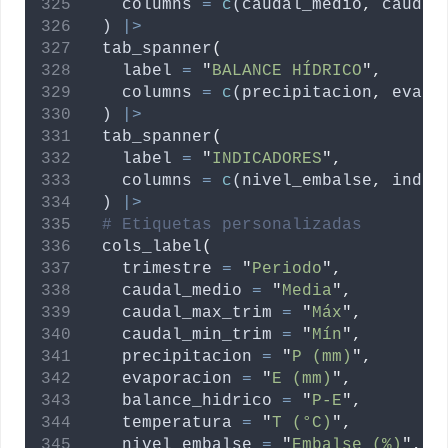
columns
=
c
(
caudal_medio
,
caudal
  ) 
|>
  tab_spanner
(
label
=
"
BALANCE HÍDRICO
"
,
columns
=
c
(
precipitacion
,
evapo
  ) 
|>
  tab_spanner
(
label
=
"
INDICADORES
"
,
columns
=
c
(
nivel_embalse
,
indic
  ) 
|>
# Etiquetas personalizadas
  cols_label
(
trimestre
=
"
Periodo
"
,
caudal_medio
=
"
Media
"
,
caudal_max_trim
=
"
Máx
"
,
caudal_min_trim
=
"
Mín
"
,
precipitacion
=
"
P (mm)
"
,
evaporacion
=
"
E (mm)
"
,
balance_hidrico
=
"
P-E
"
,
temperatura
=
"
T (°C)
"
,
nivel_embalse
=
"
Embalse (%)
"
,