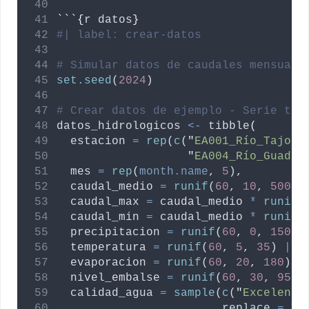
```
{
r
datos
}
#| label: crear-datos
# Simular datos de caudales mensuale
set.seed
(
2024
)
# Crear datos de ejemplo - Serie tem
datos_hidrologicos
<-
 tibble
(
estacion
=
rep
(
c
(
"
EA001_Río_Tajo
"
,
"
EA004_Río_Guadal
mes
=
rep
(
month.name
, 
5
),
caudal_medio
=
runif
(
60
, 
10
, 
500
) 
caudal_max
=
caudal_medio
*
runif
(
caudal_min
=
caudal_medio
*
runif
(
precipitacion
=
runif
(
60
, 
0
, 
150
) 
temperatura
=
runif
(
60
, 
5
, 
35
) 
|>
evaporacion
=
runif
(
60
, 
20
, 
180
) 
|
nivel_embalse
=
runif
(
60
, 
30
, 
95
) 
calidad_agua
=
sample
(
c
(
"
Excelente
replace
=
TR