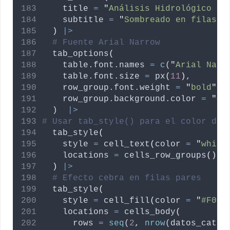
title
=
"
Análisis Hidrológico - 
subtitle
=
"
Sombreado en filas a
)
|>
# Fuente Arial Narrow
  tab_options
(
table.font.names
=
c
(
"
Arial Narr
table.font.size
=
 px
(
11
)
,
row_group.font.weight
=
"
bold
"
,
row_group.background.color
=
"
#2
  )  
|>
# Usar tab_style() para el color del
  tab_style
(
style
=
 cell_text
(
color
=
"
white
locations
=
 cells_row_groups
()
)
|>
# Efecto cebra en filas pares
  tab_style
(
style
=
 cell_fill
(
color
=
"
#F0F8
locations
=
 cells_body
(
rows
=
seq
(
2
,
nrow
(
datos_categ