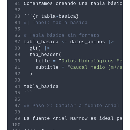
Comenzamos
creando
una
tabla
básica
```
{
r
tabla
-
basica
}
#| label: tabla-basica
# Tabla básica sin formato
tabla_basica
<-
datos_anchos
|>
  gt
()
|>
  tab_header
(
title
=
"
Datos Hidrológicos Mens
subtitle
=
"
Caudal medio (m³/s),
)
tabla_basica
```
## Paso 2: Cambiar a fuente Arial Na
La
fuente
Arial
Narrow
es
ideal
para