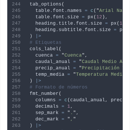
  tab_options
(
table.font.names
=
c
(
"
Arial Narr
table.font.size
=
 px
(
12
)
,
heading.title.font.size
=
 px
(
16
)
heading.subtitle.font.size
=
 px
(
  ) 
|>
# Etiquetas
  cols_label
(
cuenca
=
"
Cuenca
"
,
caudal_anual
=
"
Caudal Medio Anu
precip_anual
=
"
Precipitación To
temp_media
=
"
Temperatura Media 
)
|>
# Formato de números
  fmt_number
(
columns
=
c
(
caudal_anual
,
precip
decimals
=
1
,
sep_mark
=
"
.
"
,
dec_mark
=
"
,
"
  ) 
|>