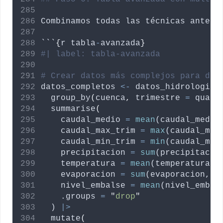
Combinamos
todas
las
técnicas
anteri
```
{
r
tabla
-
avanzada
}
#| label: tabla-avanzada
# Crear datos más complejos para dem
datos_completos
<-
datos_hidrologico
  group_by
(
cuenca
,
trimestre
=
 quart
  summarise
(
caudal_medio
=
mean
(
caudal_medio
caudal_max_trim
=
max
(
caudal_max
caudal_min_trim
=
min
(
caudal_min
precipitacion
=
sum
(
precipitacio
temperatura
=
mean
(
temperatura
, 
evaporacion
=
sum
(
evaporacion
, 
n
nivel_embalse
=
mean
(
nivel_embal
.groups
=
"
drop
"
  ) 
|>
  mutate
(