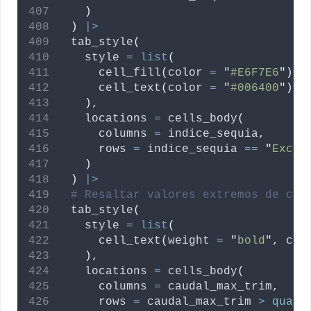
)
)
|>
  tab_style
(
style
=
list
(
      cell_fill
(
color
=
"
#E6F7E6
"
)
,
      cell_text
(
color
=
"
#006400
"
)
),
locations
=
 cells_body
(
columns
=
indice_sequia
,
rows
=
indice_sequia
==
"
Exced
)
)
|>
# Resaltar valores extremos de cau
  tab_style
(
style
=
list
(
      cell_text
(
weight
=
"
bold
"
,
col
),
locations
=
 cells_body
(
columns
=
caudal_max_trim
,
rows
=
caudal_max_trim
>
quant