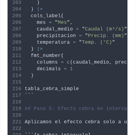
    )
  ) 
|>
  cols_label
(
mes
=
"
Mes
"
,
caudal_medio
=
"
Caudal (m³/s)
"
,
precipitacion
=
"
Precip. (mm)
"
,
temperatura
=
"
Temp. (°C)
"
)
|>
  fmt_number
(
columns
=
c
(
caudal_medio
,
precip
decimals
=
1
  )
tabla_cebra_simple
```
## Paso 5: Efecto cebra en intervalo
Aplicamos
el
efecto
cebra
solo
a
un