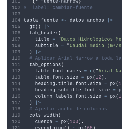
```
{
r
fuente
-
narrow
}
#| label: cambiar-fuente
tabla_fuente
<-
datos_anchos
|>
  gt
()
|>
  tab_header
(
title
=
"
Datos Hidrológicos Mens
subtitle
=
"
Caudal medio (m³/s),
)
|>
# Aplicar Arial Narrow a toda la t
  tab_options
(
table.font.names
=
c
(
"
Arial Narr
table.font.size
=
 px
(
12
)
,
heading.title.font.size
=
 px
(
16
)
heading.subtitle.font.size
=
 px
(
column_labels.font.size
=
 px
(
11
)
  ) 
|>
# Ajustar ancho de columnas
  cols_width
(
cuenca
~
 px
(
100
),
    everything
()
~
 px
(
65
)