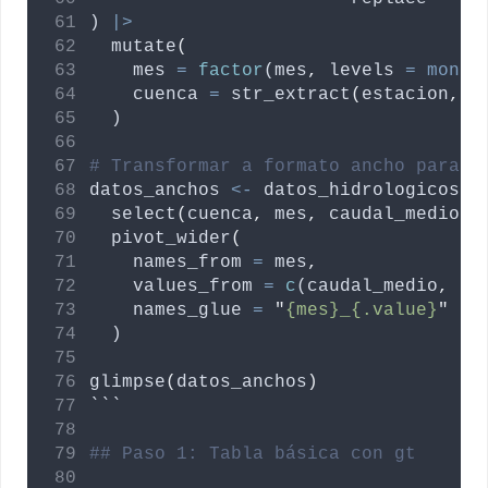
) 
|>
  mutate
(
mes
=
factor
(
mes
,
levels
=
month
cuenca
=
 str_extract
(
estacion
,
"
  )
# Transformar a formato ancho para d
datos_anchos
<-
datos_hidrologicos
|
  select
(
cuenca
,
mes
,
caudal_medio
,
  pivot_wider
(
names_from
=
mes
,
values_from
=
c
(
caudal_medio
,
pr
names_glue
=
"
{mes}_{.value}
"
  )
glimpse
(
datos_anchos
)
```
## Paso 1: Tabla básica con gt