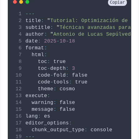
Copiar
---
title
:
"
Tutorial: Optimización de Ta
subtitle
:
"
Técnicas avanzadas para m
author
:
"
Antonio de Lucas Sepúlveda 
date
:
2025
-
10
-
18
format
:
html
:
toc
:
true
toc
-
depth
:
3
code
-
fold
:
false
code
-
tools
:
true
theme
:
cosmo
execute
:
warning
:
false
message
:
false
lang
:
es
editor_options
:
chunk_output_type
:
console
---