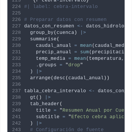
```
{
r
cebra
-
intervalo
}
#| label: cebra-intervalo
# Preparar datos con resumen
datos_con_resumen
<-
datos_hidrologi
  group_by
(
cuenca
)
|>
  summarise
(
caudal_anual
=
mean
(
caudal_medio
precip_anual
=
sum
(
precipitacion
temp_media
=
mean
(
temperatura
, 
n
.groups
=
"
drop
"
  ) 
|>
  arrange
(
desc
(
caudal_anual
))
tabla_cebra_intervalo
<-
datos_con_r
  gt
()
|>
  tab_header
(
title
=
"
Resumen Anual por Cuenc
subtitle
=
"
Efecto cebra aplicad
)
|>
# Configuración de fuente