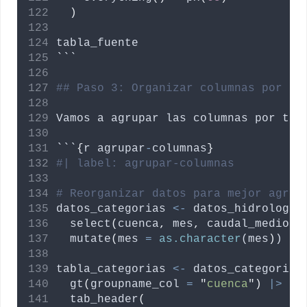
)
tabla_fuente
```
## Paso 3: Organizar columnas por ca
Vamos
a
agrupar
las
columnas
por
tip
```
{
r
agrupar
-
columnas
}
#| label: agrupar-columnas
# Reorganizar datos para mejor agrup
datos_categorias
<-
datos_hidrologic
  select
(
cuenca
,
mes
,
caudal_medio
,
  mutate
(
mes
=
as.character
(
mes
)
)
tabla_categorias
<-
datos_categorias
  gt
(
groupname_col
=
"
cuenca
"
)
|>
  tab_header
(