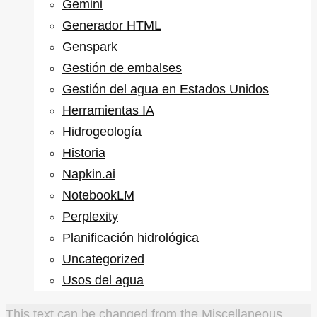
Gemini
Generador HTML
Genspark
Gestión de embalses
Gestión del agua en Estados Unidos
Herramientas IA
Hidrogeología
Historia
Napkin.ai
NotebookLM
Perplexity
Planificación hidrológica
Uncategorized
Usos del agua
This text can be changed from the Miscellaneous