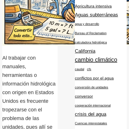
Agricultura intensiva
Aguas subterráneas
agua y desarrollo
Bureau of Reclamation
calculadora hidrológica
California
Al trabajar con
cambio climático
manuales,
caudal
cfs
herramientas o
conflictos por el agua
información hidrológica
conversión de unidades
con origen en Estados
conversor
Unidos es frecuente
cooperación internacional
tropezarse con el
crisis del agua
problema de las
Cuencas interestatales
unidades, pues allí se