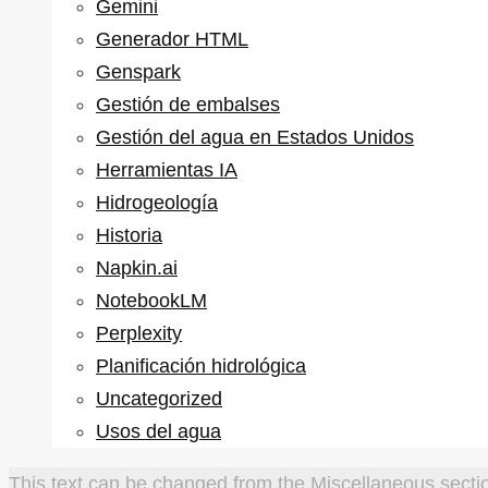
Gemini
Generador HTML
Genspark
Gestión de embalses
Gestión del agua en Estados Unidos
Herramientas IA
Hidrogeología
Historia
Napkin.ai
NotebookLM
Perplexity
Planificación hidrológica
Uncategorized
Usos del agua
This text can be changed from the Miscellaneous sectio