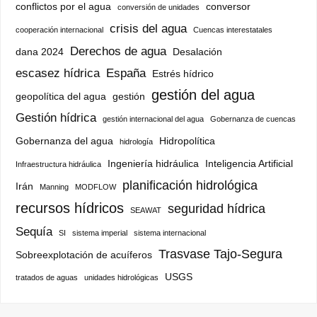
conflictos por el agua
conversor
conversión de unidades
crisis del agua
cooperación internacional
Cuencas interestatales
Derechos de agua
dana 2024
Desalación
escasez hídrica
España
Estrés hídrico
gestión del agua
geopolítica del agua
gestión
Gestión hídrica
gestión internacional del agua
Gobernanza de cuencas
Gobernanza del agua
Hidropolítica
hidrología
Ingeniería hidráulica
Inteligencia Artificial
Infraestructura hidráulica
planificación hidrológica
Irán
Manning
MODFLOW
recursos hídricos
seguridad hídrica
SEAWAT
Sequía
SI
sistema imperial
sistema internacional
Trasvase Tajo-Segura
Sobreexplotación de acuíferos
USGS
tratados de aguas
unidades hidrológicas