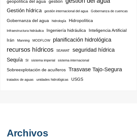
gestión del agua
geopolítica del agua
gestión
Gestión hídrica
gestión internacional del agua
Gobernanza de cuencas
Gobernanza del agua
Hidropolítica
hidrología
Ingeniería hidráulica
Inteligencia Artificial
Infraestructura hidráulica
planificación hidrológica
Irán
Manning
MODFLOW
recursos hídricos
seguridad hídrica
SEAWAT
Sequía
SI
sistema imperial
sistema internacional
Trasvase Tajo-Segura
Sobreexplotación de acuíferos
USGS
tratados de aguas
unidades hidrológicas
Archivos