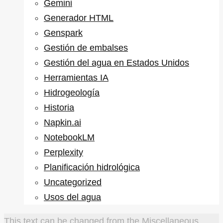
Gemini
Generador HTML
Genspark
Gestión de embalses
Gestión del agua en Estados Unidos
Herramientas IA
Hidrogeología
Historia
Napkin.ai
NotebookLM
Perplexity
Planificación hidrológica
Uncategorized
Usos del agua
This text can be changed from the Miscellaneous