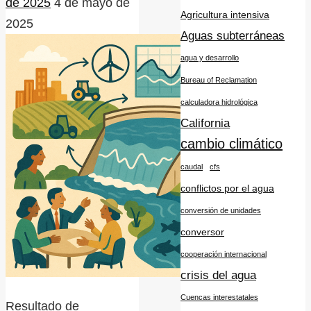
de 2025
4 de mayo de
Agricultura intensiva
2025
Aguas subterráneas
agua y desarrollo
Bureau of Reclamation
calculadora hidrológica
California
cambio climático
caudal
cfs
conflictos por el agua
conversión de unidades
conversor
cooperación internacional
crisis del agua
Cuencas interestatales
Resultado de