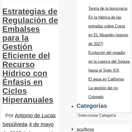
Teoría de la burocracia
Estrategias de
En la fábrica de las
Regulación de
entradas sobre Costa
Embalses
en EL Meandro (agosto
para la
de 2027)
Gestión
Evolución del regadío
Eficiente del
en la cuenca del Segura
Recurso
hasta el Siglo XIX
Hídrico con
El agua en California
Énfasis en
La gestión del río
Ciclos
Colorado
Hiperanuales
Categorías
Por
Antonio de Lucas
Sepúlveda
4 de mayo
acuíferos