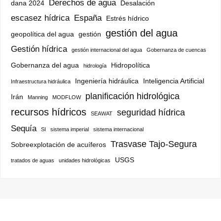
Derechos de agua
dana 2024
Desalación
escasez hídrica
España
Estrés hídrico
gestión del agua
geopolítica del agua
gestión
Gestión hídrica
gestión internacional del agua
Gobernanza de cuencas
Gobernanza del agua
Hidropolítica
hidrología
Ingeniería hidráulica
Inteligencia Artificial
Infraestructura hidráulica
planificación hidrológica
Irán
Manning
MODFLOW
recursos hídricos
seguridad hídrica
SEAWAT
Sequía
SI
sistema imperial
sistema internacional
Trasvase Tajo-Segura
Sobreexplotación de acuíferos
USGS
tratados de aguas
unidades hidrológicas